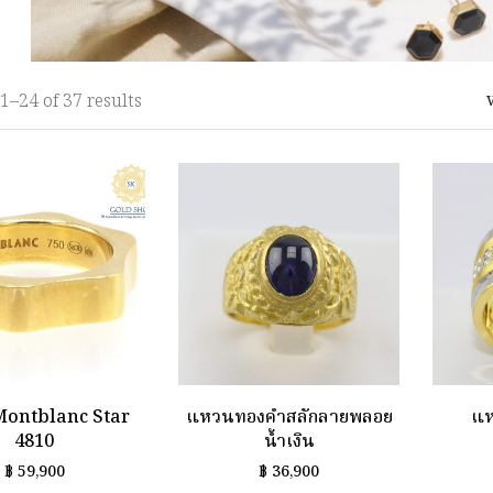
1–
24
of 37
results
ontblanc Star
แหวนทองคำสลักลายพลอย
แห
4810
น้ำเงิน
฿
59,900
฿
36,900