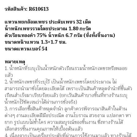
รหัสสินค้า: R610613
แ
หวนหยกล้อมเพชร ประดับเพชร 32 เม็ด
น้ำหนักเพชรรวมโดยประมาณ 1.80 กะรัต
ตัวเรือนทองคำ 75% น้ำหนัก 6.7 กรัม (ชั่งทั้งชิ้นงาน)
ขนาดหน้าแหวน 1.3×1.7 ซม.
ขนาดแหวนเบอร์ 54
หมายเหตุ
1. น้ำหนักที่ระบุเป็นน้ำหนักตัวเรือนรวมน้ำหนักเพชรหรือพลอย
แล้ว
2. น้ำหนักเพชรที่ระบุไว้ เป็นน้ำหนักเพชรโดยประมาณ ไม่
สามารถนำมาชั่งโดยละเอียดได้ เพราะเป็นสินค้าหลุดจำนำที่ขึ้นตัว
เรือนสำเร็จมาเรียบร้อยแล้ว (ยกเว้นสินค้าบางชิ้นที่ทางร้านระบุ
น้ำหนักไว้ชัดเจนว่าได้ผ่านการชั่งจริง)
3. การเลือกซื้อสินค้าหลุดจำนำ ลูกค้าควรพิจารณาสินค้าในด้าน
ต่างๆ งานละเอียดฝีมือประณีต งานโบราณ สวยงาม แปลกตา หา
ยาก รูปแบบไม่ซ้ำใคร ความสมบูรณ์ของชิ้นงาน ซึ่งทางร้านได้
เลือกสรรชิ้นงานคุณภาพให้เบื้องต้นแล้ว
4. เนื่องจากเป็นเครื่องประดับที่ผ่านการใช้งานมาแล้ว ทางร้านได้