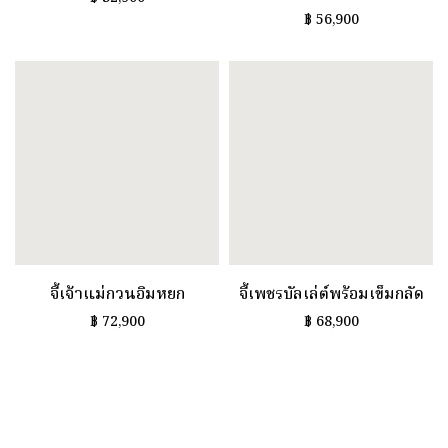
฿
56,900
จี้เจ้าแม่กวนอิมหยก
จี้เพชรบัลเล่ต์พร้อมเข็มกลัด
฿
72,900
฿
68,900