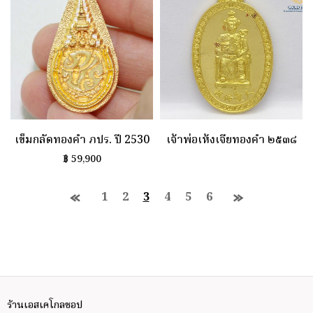
เข็มกลัดทองคำ ภปร. ปี 2530
เจ้าพ่อเห้งเจียทองคำ ๒๕๓๘
฿
59,900
1
2
3
4
5
6
ร้านเอสเคโกลชอป