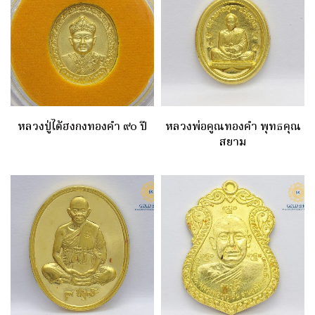
หลวงปู่ไต้ฮงกงทองคำ ๙๐ ปี
หลวงพ่อคูณทองคำ พุทธคุณ
สยาม