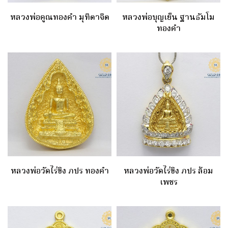
หลวงพ่อคูณทองคำ มุทิตาจิต
หลวงพ่อบุญเย็น ฐานธัมโม
ทองคำ
หลวงพ่อวัดไร่ขิง ภปร ทองคำ
หลวงพ่อวัดไร่ขิง ภปร ล้อม
เพชร