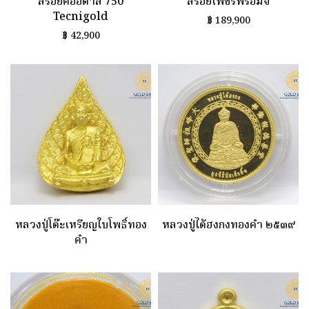
สร้อยคออิตาลี 750
สร้อยเพชรพร้อมจี้
Tecnigold
฿
189,900
฿
42,900
หลวงปู่โต๊ะเหรียญใบโพธิ์ทอง
หลวงปู่ไต้ฮงกงทองคำ ๒๕๓๙
คำ