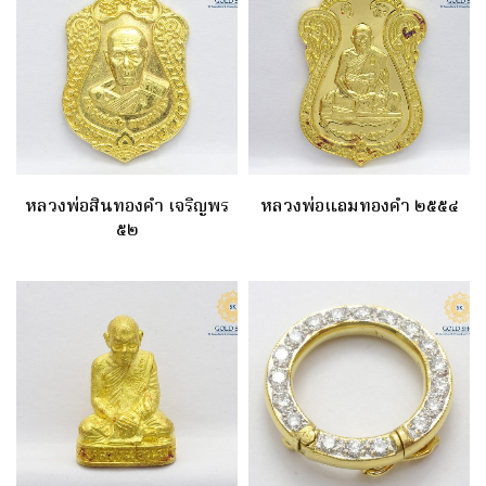
หลวงพ่อสินทองคำ เจริญพร
หลวงพ่อแถมทองคำ ๒๕๕๔
๕๒