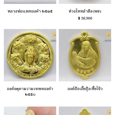
หลวงพ่อแพทองคำ ๒๕๓๕
ห่วงไหหลำฝังเพชร
฿
36,900
องค์จตุคามรามเทพทองคำ
องค์ฮ้อเอี้ยฮุ้งเซี้ยโจ้ว
๒๕๕๐