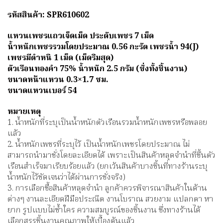
รหัสสินค้า: SPR610602
แหวนเพชรแถวเจ็ดเม็ด ประดับเพชร 7 เม็ด
น้ำหนักเพชรรวมโดยประมาณ 0.56 กะรัต เพชรน้ำ 94(J)
เพชรมีตำหนิ 1 เม็ด (เม็ดริมสุด)
ตัวเรือนทองคำ 75% น้ำหนัก 2.5 กรัม (ชั่งทั้งชิ้นงาน)
ขนาดหน้าแหวน 0.3×1.7 ซม.
ขนาดแหวนเบอร์ 54
หมายเหตุ
1. น้ำหนักที่ระบุเป็นน้ำหนักตัวเรือนรวมน้ำหนักเพชรหรือพลอย
แล้ว
2. น้ำหนักเพชรที่ระบุไว้ เป็นน้ำหนักเพชรโดยประมาณ ไม่
สามารถนำมาชั่งโดยละเอียดได้ เพราะเป็นสินค้าหลุดจำนำที่ขึ้นตัว
เรือนสำเร็จมาเรียบร้อยแล้ว (ยกเว้นสินค้าบางชิ้นที่ทางร้านระบุ
น้ำหนักไว้ชัดเจนว่าได้ผ่านการชั่งจริง)
3. การเลือกซื้อสินค้าหลุดจำนำ ลูกค้าควรพิจารณาสินค้าในด้าน
ต่างๆ งานละเอียดฝีมือประณีต งานโบราณ สวยงาม แปลกตา หา
ยาก รูปแบบไม่ซ้ำใคร ความสมบูรณ์ของชิ้นงาน ซึ่งทางร้านได้
เลือกสรรชิ้นงานคุณภาพให้เบื้องต้นแล้ว