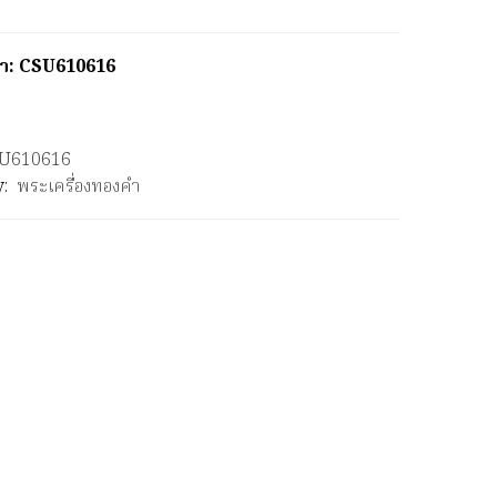
ค้า: CSU610616
U610616
y:
พระเครื่องทองคำ