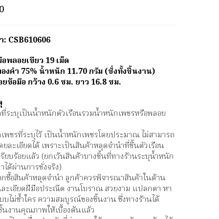
0
ค้า: CSB610606
มือพลอยเขียว 19 เม็ด
ทองคำ 75% น้ำหนัก 11.70 กรัม (ชั่งทั้งชิ้นงาน)
ยข้อมือ กว้าง 0.6 ซม. ยาว 16.8 ซม.
ุ
ักที่ระบุเป็นน้ำหนักตัวเรือนรวมน้ำหนักเพชรหรือพลอย
ักเพชรที่ระบุไว้ เป็นน้ำหนักเพชรโดยประมาณ ไม่สามารถ
ดยละเอียดได้ เพราะเป็นสินค้าหลุดจำนำที่ขึ้นตัวเรือน
รียบร้อยแล้ว (ยกเว้นสินค้าบางชิ้นที่ทางร้านระบุน้ำหนัก
่าได้ผ่านการชั่งจริง)
ือกซื้อสินค้าหลุดจำนำ ลูกค้าควรพิจารณาสินค้าในด้าน
านละเอียดฝีมือประณีต งานโบราณ สวยงาม แปลกตา หา
บบไม่ซ้ำใคร ความสมบูรณ์ของชิ้นงาน ซึ่งทางร้านได้
ชิ้นงานคุณภาพให้เบื้องต้นแล้ว