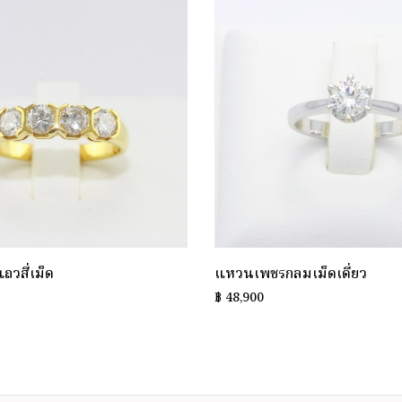
วสี่เม็ด
แหวนเพชรกลมเม็ดเดี่ยว
฿
48,900