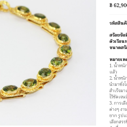
฿
62,90
รหัสสิน
สร้อยข้อ
ตัวเรือน
ขนาดสร้อ
หมายเหต
1. น้ำหน
แล้ว
2. น้ำหน
นำมาชั่งโ
สำเร็จมาเ
ไว้ชัดเจนว
3. การเล
ต่างๆ ง
ยาก รูปแ
เลือกสรร