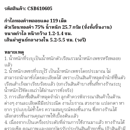
รหัสสินค้า: CSB610605
กำไลทองคำพลอยแดง 119 เม็ด
ตัวเรือนทองคำ 75% น้ำหนัก 25.7 กรัม (ชั่งทั้งชิ้นงาน)
ขนาดกำไล หน้ากว้าง 1.2-1.4 ซม.
เส้นผ่าศูนย์กลางวงใน 5.2-5.5 ซม. (วงรี)
หมายเหตุ
1. น้ำหนักที่ระบุเป็นน้ำหนักตัวเรือนรวมน้ำหนักเพชรหรือพลอย
แล้ว
2. น้ำหนักเพชรที่ระบุไว้ เป็นน้ำหนักเพชรโดยประมาณ ไม่
สามารถนำมาชั่งโดยละเอียดได้ เพราะเป็นสินค้าหลุดจำนำที่ขึ้นตัว
เรือนสำเร็จมาเรียบร้อยแล้ว (ยกเว้นสินค้าบางชิ้นที่ทางร้านระบุ
น้ำหนักไว้ชัดเจนว่าได้ผ่านการชั่งจริง)
3. การเลือกซื้อสินค้าหลุดจำนำ ลูกค้าควรพิจารณาสินค้าในด้าน
ต่างๆ งานละเอียดฝีมือประณีต งานโบราณ สวยงาม แปลกตา หา
ยาก รูปแบบไม่ซ้ำใคร ความสมบูรณ์ของชิ้นงาน ซึ่งทางร้านได้
เลือกสรรชิ้นงานคุณภาพให้เบื้องต้นแล้ว
4. เนื่องจากเป็นเครื่องประดับที่ผ่านการใช้งานมาแล้ว ทางร้านได้
ตรวจเช็ค คุณภาพและออกบัตรรับประกันสินค้าทุกชิ้น (ถ้าสินค้ามี