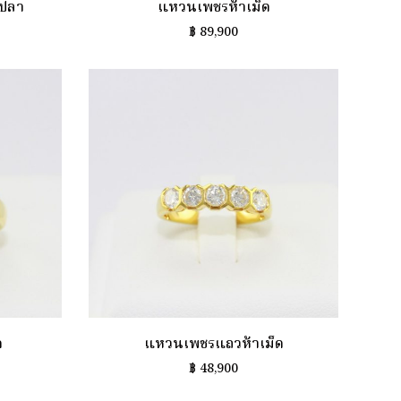
่ปลา
แหวนเพชรห้าเม็ด
฿
89,900
ด
แหวนเพชรแถวห้าเม็ด
฿
48,900