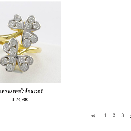
แหวนเพชรใบโคลเวอร์
฿
74,900
1
2
3