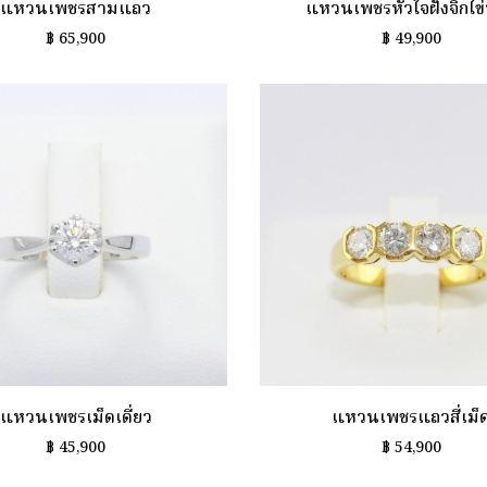
แหวนเพชรสามแถว
แหวนเพชรหัวใจฝังจิกไข
฿
65,900
฿
49,900
แหวนเพชรเม็ดเดี่ยว
แหวนเพชรแถวสี่เม็
฿
45,900
฿
54,900